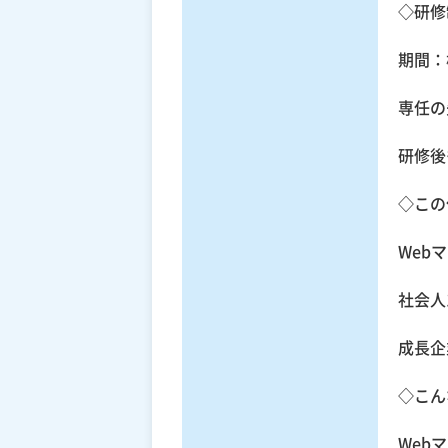
◇研修
期間：
専任の
研修後
◇この
Web
社会人
成長企
◇こん
Web