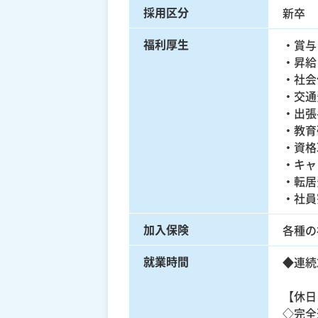
採用区分
新卒
福利厚生
・賞与
・昇給
・社会
・交通
・出張
・教育
・資格
・キャ
・転居
・社員
加入保険
各種の
就業時間
◆連続2
【休日
◇完全