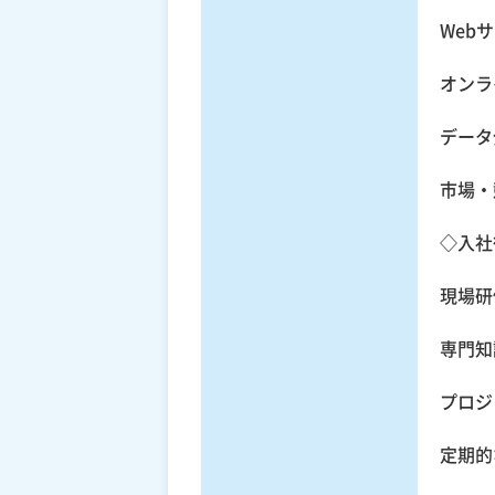
Web
オンラ
データ
市場・
◇入社
現場研
専門知
プロジ
定期的