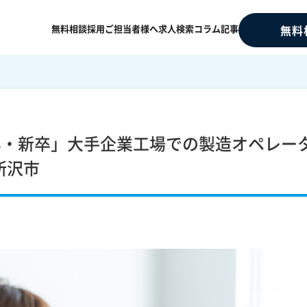
無料相談
採用ご担当者様へ
求人検索
コラム記事
無料
卒・新卒」大手企業工場での製造オペレー
所沢市