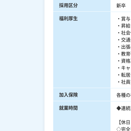
採用区分
新卒
福利厚生
・賞与
・昇給
・社会
・交通
・出張
・教育
・資格
・キャ
・転居
・社員
加入保険
各種の
就業時間
◆連続2
【休日
◇完全