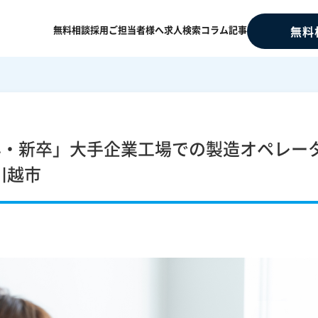
無料相談
採用ご担当者様へ
求人検索
コラム記事
無料
卒・新卒」大手企業工場での製造オペレー
川越市