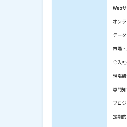
Web
オンラ
データ
市場・
◇入社
現場研
専門知
プロジ
定期的