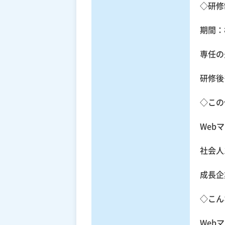
◇研修
期間：
専任の
研修後
◇この
Web
社会人
成長企
◇こん
Web