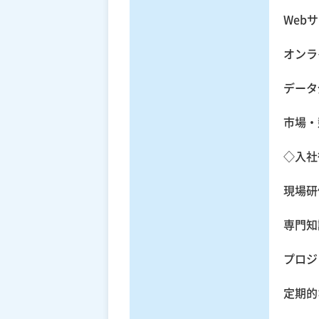
Web
オンラ
データ
市場・
◇入社
現場研
専門知
プロジ
定期的