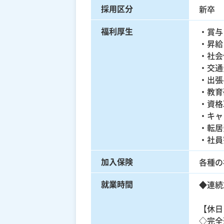
採用区分
新卒
福利厚生
・賞与
・昇給
・社会
・交通
・出張
・教育
・資格
・キャ
・転居
・社員
加入保険
各種の
就業時間
◆連続2
【休日
◇完全