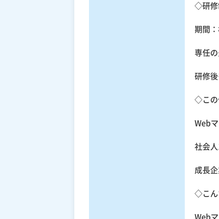
◇研修
期間：
専任の
研修後
◇この
Web
社会人
成長企
◇こん
Web