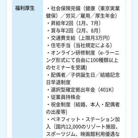
福利厚生
・社会保険完備（健康（東京実業
健保）／労災／雇用／厚生年金）
・昇給年2回（1月、7月）
・賞与年2回（2月、8月）
・交通費支給（上限月3万円）
・住宅手当（当社規定による）
・オンライン研修制度（e-ラーニ
ング形式にて自由に100種類以上
のセミナーを受講)
・配偶者／子供誕生日／結婚記念
日早退制度
・選択型確定拠出年金（401K）
・従業員持株会
・祝金制度（結婚、本人・配偶者
の出産等)
・ベネフィット・ステーション加
入（国内12,000のリゾート施設、
スポーツジム、映画館利用優遇な