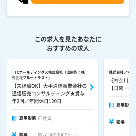
この求人を見たあなたに
おすすめの求人
TTCホールディングス株式会社（出向先：株
株式会社アマギ
式会社ブルートラスト）
《神奈川/
【未経験OK】大手通信事業会社の
【日曜・祝
通信販売コンサルティング★賞与
年2回／年間休日120日
雇用形態
正社員
雇用形態
給与
年収 3000000～
給与