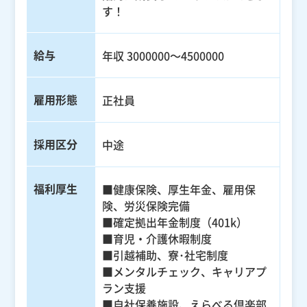
す！
給与
年収 3000000～4500000
雇用形態
正社員
採用区分
中途
福利厚生
■健康保険、厚生年金、雇用保
険、労災保険完備
■確定拠出年金制度（401k）
■育児・介護休暇制度
■引越補助、寮･社宅制度
■メンタルチェック、キャリアプ
ラン支援
■自社保養施設、えらべる倶楽部