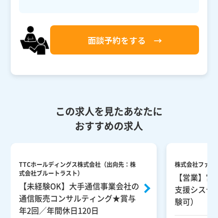
面談予約をする →
この求人を見たあなたに
おすすめの求人
TTCホールディングス株式会社（出向先：株
株式会社ファブ
式会社ブルートラスト）
【営業】宮
【未経験OK】大手通信事業会社の
支援システ
通信販売コンサルティング★賞与
験可）
年2回／年間休日120日